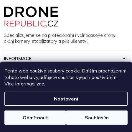
Z
á
p
a
t
í
Specializujeme se na profesionální i volnočasové drony,
akční kamery, stabilizátory a příslušenství.
INFORMACE
Tento web používá soubory cookie. Dalším procházením
MŮJ ÚČET
tohoto webu vyjadřujete souhlas s jejich používáním..
Více informací
zde
.
Copyright 2026
DroneRepublic.cz
. Všechna práva vyhrazena.
Upravit nastavení cookies
Nastavení
Vytvořil Shoptet
Odmítnout
Souhlasím