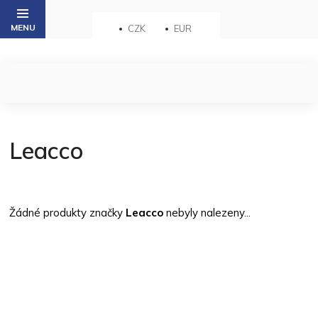
Přejít
na
CZK
EUR
obsah
Leacco
Žádné produkty značky
Leacco
nebyly nalezeny...