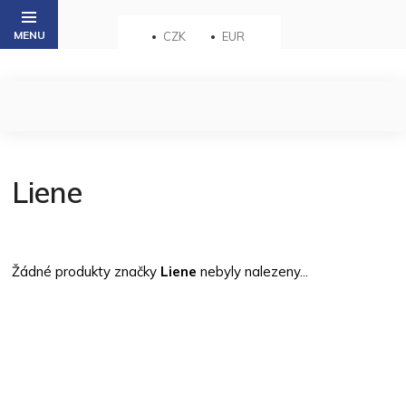
Přejít
na
CZK
EUR
obsah
Liene
Žádné produkty značky
Liene
nebyly nalezeny...