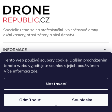
Z
á
p
a
t
í
Specializujeme se na profesionální i volnočasové drony,
akční kamery, stabilizátory a příslušenství.
INFORMACE
Tento web používá soubory cookie. Dalším procházením
MŮJ ÚČET
tohoto webu vyjadřujete souhlas s jejich používáním..
Více informací
zde
.
Copyright 2026
DroneRepublic.cz
. Všechna práva vyhrazena.
Upravit nastavení cookies
Nastavení
Vytvořil Shoptet
Odmítnout
Souhlasím