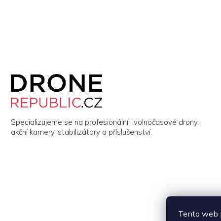
Z
á
p
a
t
í
Specializujeme se na profesionální i volnočasové drony,
akční kamery, stabilizátory a příslušenství.
Tento web p