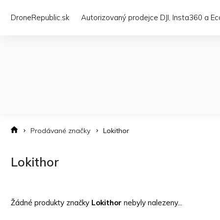
Přejít
na
DroneRepublic.sk
Autorizovaný prodejce DJI, Insta360 a E
obsah
Prodávané značky
Lokithor
Lokithor
Žádné produkty značky
Lokithor
nebyly nalezeny...