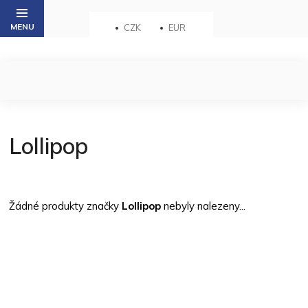
Přejít
na
CZK
EUR
obsah
Lollipop
Žádné produkty značky
Lollipop
nebyly nalezeny...