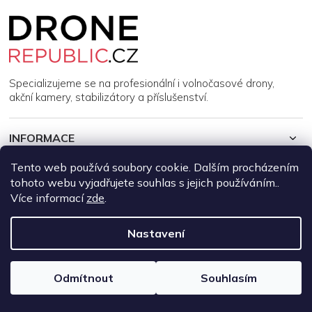
Z
á
p
a
t
í
Specializujeme se na profesionální i volnočasové drony,
akční kamery, stabilizátory a příslušenství.
INFORMACE
Tento web používá soubory cookie. Dalším procházením
MŮJ ÚČET
tohoto webu vyjadřujete souhlas s jejich používáním..
Více informací
zde
.
Copyright 2026
DroneRepublic.cz
. Všechna práva vyhrazena.
Upravit nastavení cookies
Nastavení
Vytvořil Shoptet
Odmítnout
Souhlasím