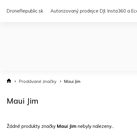
Přejít
na
DroneRepublic.sk
Autorizovaný prodejce DJI, Insta360 a E
obsah
Prodávané značky
Maui Jim
Maui Jim
Žádné produkty značky
Maui Jim
nebyly nalezeny...