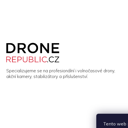
Z
á
p
a
t
í
Specializujeme se na profesionální i volnočasové drony,
akční kamery, stabilizátory a příslušenství.
Tento web p