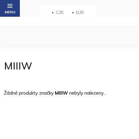
Přejít
na
CZK
EUR
obsah
MIIIW
Žádné produkty značky
MIIIW
nebyly nalezeny...