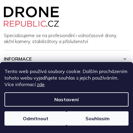
Z
á
p
a
t
í
Specializujeme se na profesionální i volnočasové drony,
akční kamery, stabilizátory a příslušenství.
INFORMACE
Tento web používá soubory cookie. Dalším procházením
MŮJ ÚČET
tohoto webu vyjadřujete souhlas s jejich používáním..
Více informací
zde
.
Copyright 2026
DroneRepublic.cz
. Všechna práva vyhrazena.
Upravit nastavení cookies
Nastavení
Vytvořil Shoptet
Odmítnout
Souhlasím