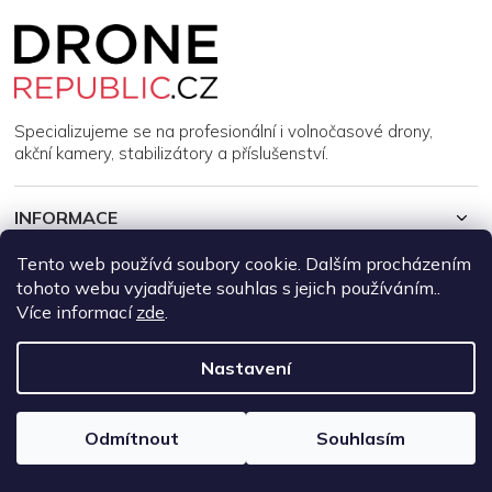
Z
á
p
a
t
í
Specializujeme se na profesionální i volnočasové drony,
akční kamery, stabilizátory a příslušenství.
INFORMACE
Tento web používá soubory cookie. Dalším procházením
MŮJ ÚČET
tohoto webu vyjadřujete souhlas s jejich používáním..
Více informací
zde
.
Copyright 2026
DroneRepublic.cz
. Všechna práva vyhrazena.
Upravit nastavení cookies
Nastavení
Vytvořil Shoptet
Odmítnout
Souhlasím