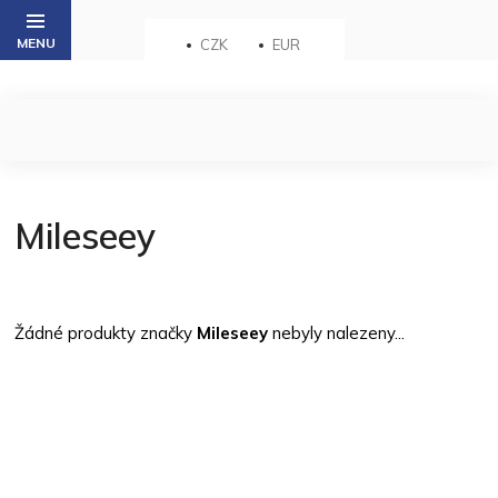
Přejít
na
CZK
EUR
obsah
Mileseey
Žádné produkty značky
Mileseey
nebyly nalezeny...