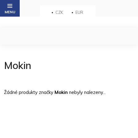
Přejít
na
CZK
EUR
obsah
Mokin
Žádné produkty značky
Mokin
nebyly nalezeny...