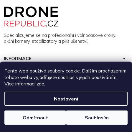
Z
á
p
a
t
í
Specializujeme se na profesionální i volnočasové drony,
akční kamery, stabilizátory a příslušenství.
INFORMACE
Tento web používá soubory cookie. Dalším procházením
MŮJ ÚČET
tohoto webu vyjadřujete souhlas s jejich používáním..
Více informací
zde
.
Copyright 2026
DroneRepublic.cz
. Všechna práva vyhrazena.
Upravit nastavení cookies
Nastavení
Vytvořil Shoptet
Odmítnout
Souhlasím