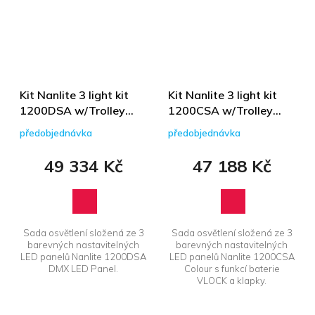
Kit Nanlite 3 light kit
Kit Nanlite 3 light kit
1200DSA w/Trolley
1200CSA w/Trolley
Case &amp; Light
Case &amp; Light
předobjednávka
předobjednávka
Stand
Stand
49 334 Kč
47 188 Kč
Sada osvětlení složená ze 3
Sada osvětlení složená ze 3
barevných nastavitelných
barevných nastavitelných
LED panelů Nanlite 1200DSA
LED panelů Nanlite 1200CSA
DMX LED Panel.
Colour s funkcí baterie
VLOCK a klapky.