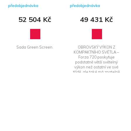
1822 U-kit
předobjednávka
předobjednávka
52 504 Kč
49 431 Kč
Sada Green Screen.
OBROVSKÝ VÝKON Z
KOMPAKTNÍHO SVĚTLA –
Forza 720 poskytuje
podstatně větší světelný
výkon než ostatní ve své
třídě, ale také má znatelně
menší rozměry. Další
předností je přesné...