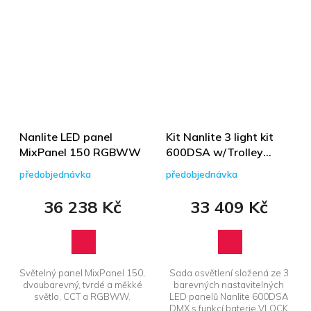
Nanlite LED panel
Kit Nanlite 3 light kit
MixPanel 150 RGBWW
600DSA w/Trolley
Case &amp; Light
předobjednávka
předobjednávka
Stand
36 238 Kč
33 409 Kč
Světelný panel MixPanel 150,
Sada osvětlení složená ze 3
dvoubarevný, tvrdé a měkké
barevných nastavitelných
světlo, CCT a RGBWW.
LED panelů Nanlite 600DSA
DMX s funkcí baterie VLOCK