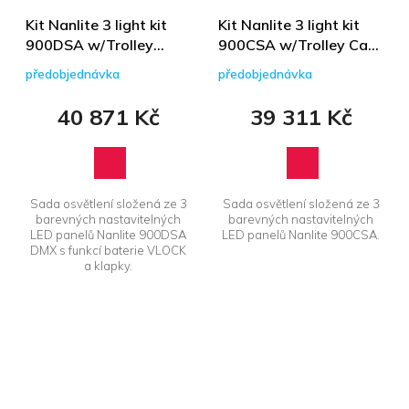
Kit Nanlite 3 light kit
Kit Nanlite 3 light kit
900DSA w/Trolley
900CSA w/Trolley Case
Case &amp; Light
&amp; Light Stand
předobjednávka
předobjednávka
Stand
40 871 Kč
39 311 Kč
Sada osvětlení složená ze 3
Sada osvětlení složená ze 3
barevných nastavitelných
barevných nastavitelných
LED panelů Nanlite 900DSA
LED panelů Nanlite 900CSA.
DMX s funkcí baterie VLOCK
a klapky.