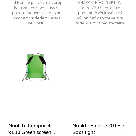
od Nanlite je světelný zdroj
KOMPAKTNÍHO SVĚTLA –
typu zábleskové hlavy s
Forza 720B poskytuje
pozoruhodným světelným
podstatně větší světelný
výkonem vzhledem ke své
výkon než ostatní ve své
velikosti.
třídě, ale také má znatelně
menší rozměry. Další
předností je přesné...
NanLite Compac 4
Nanlite Forza 720 LED
x100 Green screen
Spot light