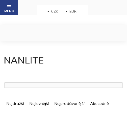
Přejít
na
CZK
EUR
obsah
NANLITE
Ř
a
Nejdražší
Nejlevnější
Nejprodávanější
Abecedně
z
e
V
n
ý