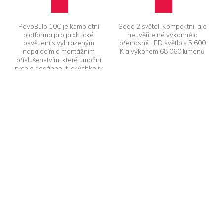
PavoBulb 10C je kompletní
Sada 2 světel. Kompaktní, ale
platforma pro praktické
neuvěřitelné výkonné a
osvětlení s vyhrazeným
přenosné LED světlo s 5 600
napájecím a montážním
K a výkonem 68 060 lumenů.
příslušenstvím, které umožní
rychle dosáhnout jakýchkoliv
nápadů.