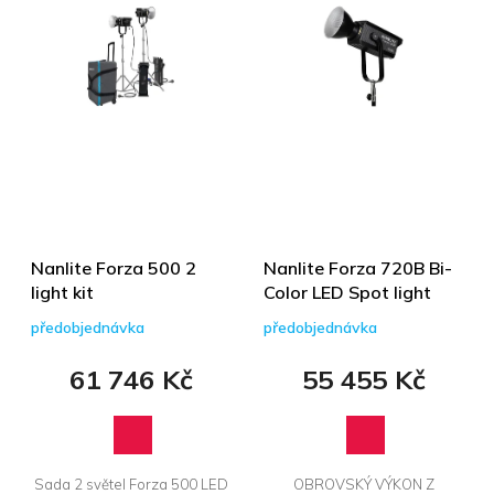
í
p
p
i
r
s
o
p
d
r
u
o
k
d
t
u
ů
k
t
ů
Nanlite Forza 500 2
Nanlite Forza 720B Bi-
light kit
Color LED Spot light
předobjednávka
předobjednávka
61 746 Kč
55 455 Kč
Sada 2 světel Forza 500 LED
OBROVSKÝ VÝKON Z