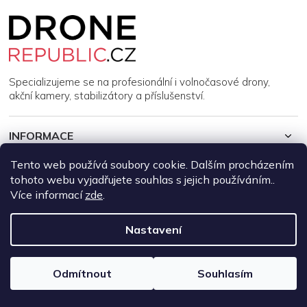
Z
á
p
a
t
í
Specializujeme se na profesionální i volnočasové drony,
akční kamery, stabilizátory a příslušenství.
INFORMACE
Tento web používá soubory cookie. Dalším procházením
MŮJ ÚČET
tohoto webu vyjadřujete souhlas s jejich používáním..
Více informací
zde
.
Copyright 2026
DroneRepublic.cz
. Všechna práva vyhrazena.
Upravit nastavení cookies
Nastavení
Vytvořil Shoptet
Odmítnout
Souhlasím