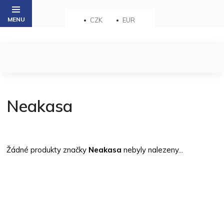
Přejít
na
CZK
EUR
obsah
Neakasa
Žádné produkty značky
Neakasa
nebyly nalezeny...