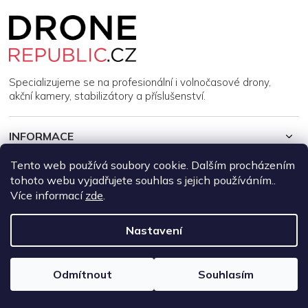
Z
á
p
a
t
í
Specializujeme se na profesionální i volnočasové drony,
akční kamery, stabilizátory a příslušenství.
INFORMACE
Tento web používá soubory cookie. Dalším procházením
MŮJ ÚČET
tohoto webu vyjadřujete souhlas s jejich používáním..
Více informací
zde
.
Copyright 2026
DroneRepublic.cz
. Všechna práva vyhrazena.
Upravit nastavení cookies
Nastavení
Vytvořil Shoptet
Odmítnout
Souhlasím