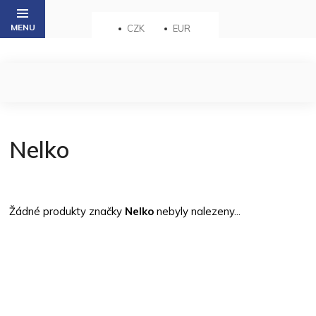
Přejít
na
CZK
EUR
obsah
Nelko
Žádné produkty značky
Nelko
nebyly nalezeny...