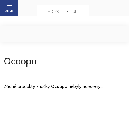
Přejít
na
CZK
EUR
obsah
Ocoopa
Žádné produkty značky
Ocoopa
nebyly nalezeny...