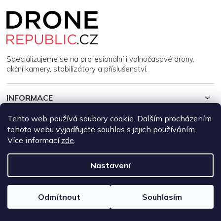
Z
á
p
a
t
í
Specializujeme se na profesionální i volnočasové drony,
akční kamery, stabilizátory a příslušenství.
INFORMACE
Tento web používá soubory cookie. Dalším procházením
MŮJ ÚČET
tohoto webu vyjadřujete souhlas s jejich používáním..
Více informací
zde
.
Copyright 2026
DroneRepublic.cz
. Všechna práva vyhrazena.
Upravit nastavení cookies
Nastavení
Vytvořil Shoptet
Odmítnout
Souhlasím