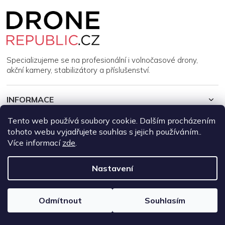
Z
á
p
a
t
í
Specializujeme se na profesionální i volnočasové drony,
akční kamery, stabilizátory a příslušenství.
INFORMACE
Tento web používá soubory cookie. Dalším procházením
MŮJ ÚČET
tohoto webu vyjadřujete souhlas s jejich používáním..
Více informací
zde
.
Copyright 2026
DroneRepublic.cz
. Všechna práva vyhrazena.
Upravit nastavení cookies
Nastavení
Vytvořil Shoptet
Odmítnout
Souhlasím