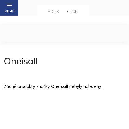
Přejít
na
CZK
EUR
obsah
Oneisall
Žádné produkty značky
Oneisall
nebyly nalezeny...