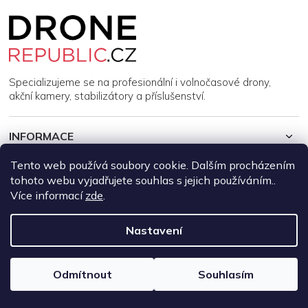
Z
á
p
a
t
í
Specializujeme se na profesionální i volnočasové drony,
akční kamery, stabilizátory a příslušenství.
INFORMACE
Tento web používá soubory cookie. Dalším procházením
MŮJ ÚČET
tohoto webu vyjadřujete souhlas s jejich používáním..
Více informací
zde
.
Copyright 2026
DroneRepublic.cz
. Všechna práva vyhrazena.
Upravit nastavení cookies
Nastavení
Vytvořil Shoptet
Odmítnout
Souhlasím