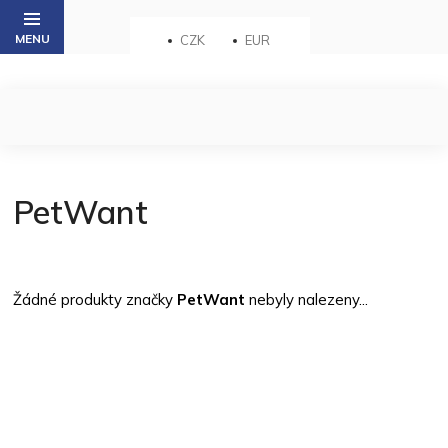
Přejít
na
CZK
EUR
obsah
PetWant
Žádné produkty značky
PetWant
nebyly nalezeny...