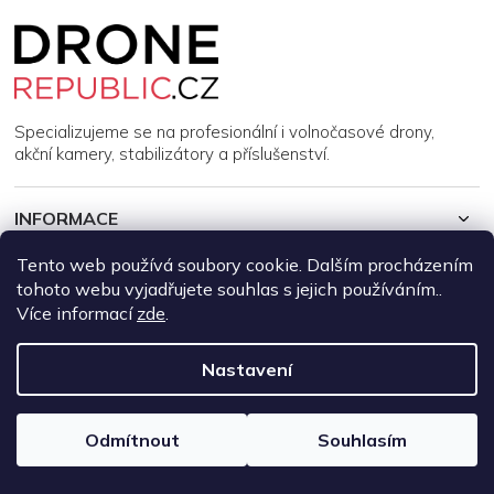
Z
á
p
a
t
í
Specializujeme se na profesionální i volnočasové drony,
akční kamery, stabilizátory a příslušenství.
INFORMACE
Tento web používá soubory cookie. Dalším procházením
MŮJ ÚČET
tohoto webu vyjadřujete souhlas s jejich používáním..
Více informací
zde
.
Copyright 2026
DroneRepublic.cz
. Všechna práva vyhrazena.
Upravit nastavení cookies
Nastavení
Vytvořil Shoptet
Odmítnout
Souhlasím