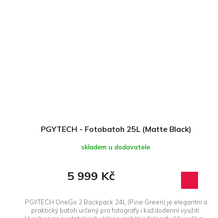
PGYTECH - Fotobatoh 25L (Matte Black)
skladem u dodavatele
5 999 Kč
PGYTECH OneGo 2 Backpack 24L (Pine Green) je elegantní a
praktický batoh určený pro fotografy i každodenní využití.