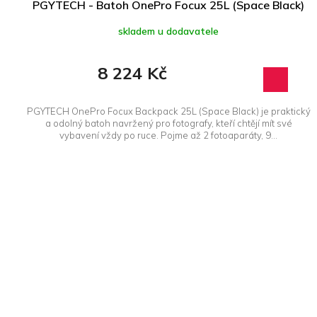
PGYTECH - Batoh OnePro Focux 25L (Space Black)
skladem u dodavatele
8 224 Kč
PGYTECH OnePro Focux Backpack 25L (Space Black) je praktický
a odolný batoh navržený pro fotografy, kteří chtějí mít své
vybavení vždy po ruce. Pojme až 2 fotoaparáty, 9...