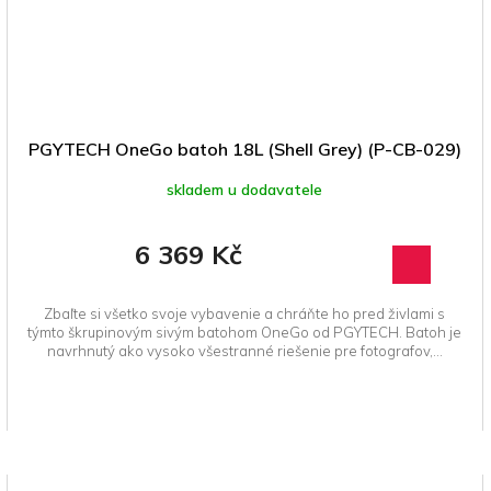
PGYTECH OneGo batoh 18L (Shell Grey) (P-CB-029)
skladem u dodavatele
6 369 Kč
Zbaľte si všetko svoje vybavenie a chráňte ho pred živlami s
týmto škrupinovým sivým batohom OneGo od PGYTECH. Batoh je
navrhnutý ako vysoko všestranné riešenie pre fotografov,...