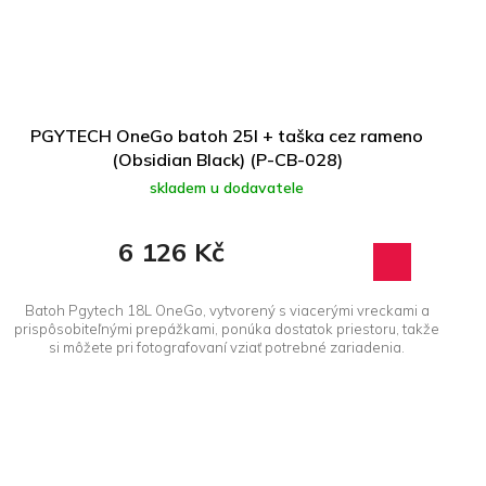
PGYTECH OneGo batoh 25l + taška cez rameno
(Obsidian Black) (P-CB-028)
skladem u dodavatele
6 126 Kč
Batoh Pgytech 18L OneGo, vytvorený s viacerými vreckami a
prispôsobiteľnými prepážkami, ponúka dostatok priestoru, takže
si môžete pri fotografovaní vziať potrebné zariadenia.