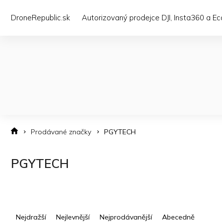
Přejít
na
DroneRepublic.sk
Autorizovaný prodejce DJI, Insta360 a E
obsah
Prodávané značky
PGYTECH
PGYTECH
Ř
a
Nejdražší
Nejlevnější
Nejprodávanější
Abecedně