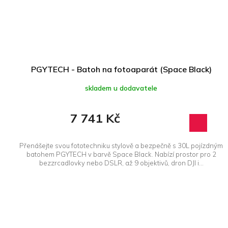
PGYTECH - Batoh na fotoaparát (Space Black)
skladem u dodavatele
7 741 Kč
Přenášejte svou fototechniku stylově a bezpečně s 30L pojízdným
batohem PGYTECH v barvě Space Black. Nabízí prostor pro 2
bezzrcadlovky nebo DSLR, až 9 objektivů, dron DJI i...