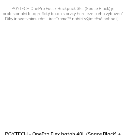
PGYTECH OnePro Focux Backpack 35L (Space Black) je
profesionální fotografický batoh s prvky horolezeckého vybavení.
Díky inovativnímu rámu AceFrame™ nabízí výjimečné pohodlí,...
PGYTECH - OnePro Flex batoh 40L (Space Black) +