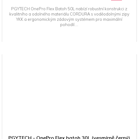
PGYTECH OnePro Flex Batoh 50L nabízí robustní konstrukci z
kvalitního a odolného materiálu CORDURA s voděodolnými zipy
YKK a ergonomickým zádovým systémem pro maximální
pohodlí....
PGYTECH - OnePro Flex batoh 30L (vesmírně černý)