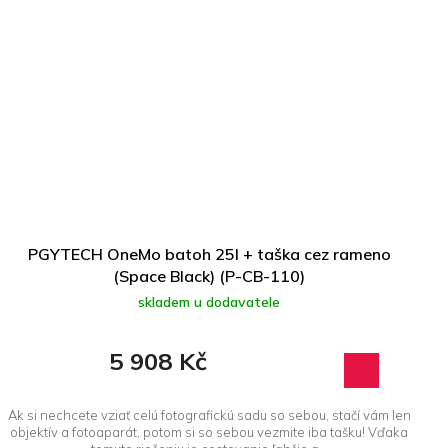
PGYTECH OneMo batoh 25l + taška cez rameno
(Space Black) (P-CB-110)
skladem u dodavatele
5 908 Kč
Ak si nechcete vziať celú fotografickú sadu so sebou, stačí vám len
objektív a fotoaparát, potom si so sebou vezmite iba tašku! Vďaka