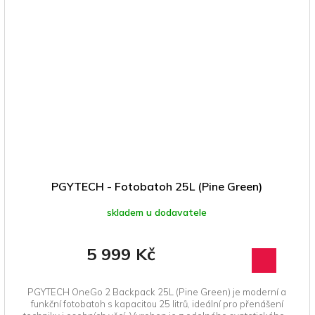
PGYTECH - Fotobatoh 25L (Pine Green)
skladem u dodavatele
5 999 Kč
PGYTECH OneGo 2 Backpack 25L (Pine Green) je moderní a
funkční fotobatoh s kapacitou 25 litrů, ideální pro přenášení