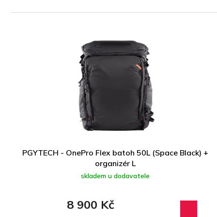
z
e
n
V
í
ý
p
p
r
i
o
s
d
p
u
r
k
o
t
d
ů
u
k
t
PGYTECH - OnePro Flex batoh 50L (Space Black) +
ů
organizér L
skladem u dodavatele
8 900 Kč