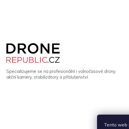
Z
á
p
a
t
í
Specializujeme se na profesionální i volnočasové drony,
akční kamery, stabilizátory a příslušenství.
Tento web p