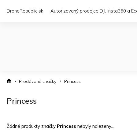
Přejít
na
DroneRepublic.sk
Autorizovaný prodejce DJI, Insta360 a E
obsah
Prodávané značky
Princess
Princess
Žádné produkty značky
Princess
nebyly nalezeny...