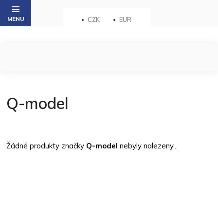
Přejít
na
CZK
EUR
obsah
Q-model
Žádné produkty značky
Q-model
nebyly nalezeny...