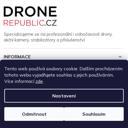
Z
á
p
a
t
í
Specializujeme se na profesionální i volnočasové drony,
akční kamery, stabilizátory a příslušenství.
INFORMACE
Tento web používá soubory cookie. Dalším procházením
MŮJ ÚČET
tohoto webu vyjadřujete souhlas s jejich používáním..
Více informací
zde
.
Copyright 2026
DroneRepublic.cz
. Všechna práva vyhrazena.
Upravit nastavení cookies
Nastavení
Vytvořil Shoptet
Odmítnout
Souhlasím