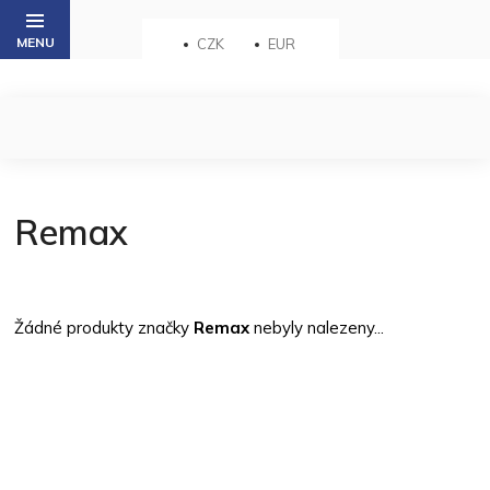
Přejít
na
CZK
EUR
obsah
Remax
Žádné produkty značky
Remax
nebyly nalezeny...