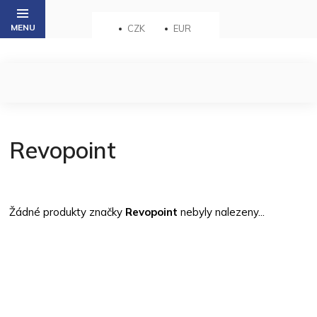
Přejít
na
CZK
EUR
obsah
Revopoint
Žádné produkty značky
Revopoint
nebyly nalezeny...