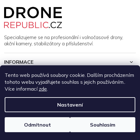
Z
á
p
a
t
í
Specializujeme se na profesionální i volnočasové drony,
akční kamery, stabilizátory a příslušenství.
INFORMACE
Tento web používá soubory cookie. Dalším procházením
MŮJ ÚČET
tohoto webu vyjadřujete souhlas s jejich používáním..
Více informací
zde
.
Copyright 2026
DroneRepublic.cz
. Všechna práva vyhrazena.
Upravit nastavení cookies
Nastavení
Vytvořil Shoptet
Odmítnout
Souhlasím