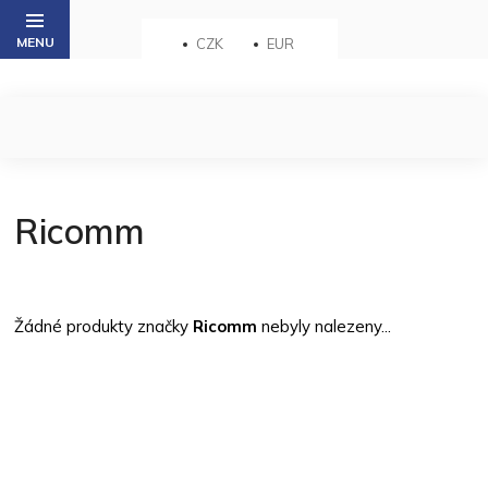
Přejít
na
CZK
EUR
obsah
Ricomm
Žádné produkty značky
Ricomm
nebyly nalezeny...