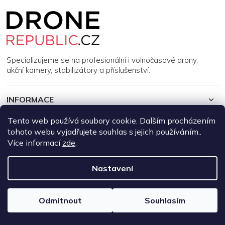
Z
á
p
a
t
í
Specializujeme se na profesionální i volnočasové drony,
akční kamery, stabilizátory a příslušenství.
INFORMACE
Tento web používá soubory cookie. Dalším procházením
MŮJ ÚČET
tohoto webu vyjadřujete souhlas s jejich používáním..
Více informací
zde
.
Copyright 2026
DroneRepublic.cz
. Všechna práva vyhrazena.
Upravit nastavení cookies
Nastavení
Vytvořil Shoptet
Odmítnout
Souhlasím