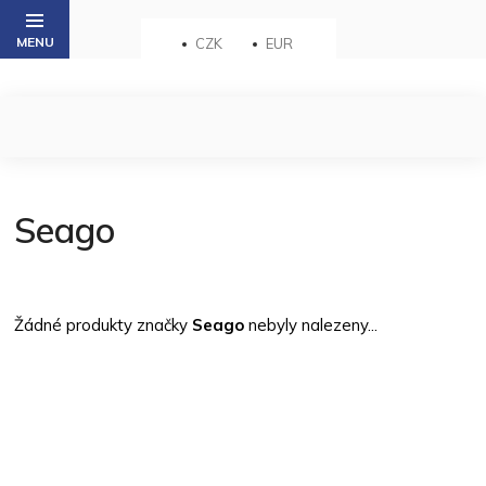
Přejít
na
CZK
EUR
obsah
Seago
Žádné produkty značky
Seago
nebyly nalezeny...