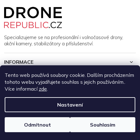
Z
á
p
a
t
í
Specializujeme se na profesionální i volnočasové drony,
akční kamery, stabilizátory a příslušenství.
INFORMACE
Tento web používá soubory cookie. Dalším procházením
MŮJ ÚČET
tohoto webu vyjadřujete souhlas s jejich používáním..
Více informací
zde
.
Copyright 2026
DroneRepublic.cz
. Všechna práva vyhrazena.
Upravit nastavení cookies
Nastavení
Vytvořil Shoptet
Odmítnout
Souhlasím