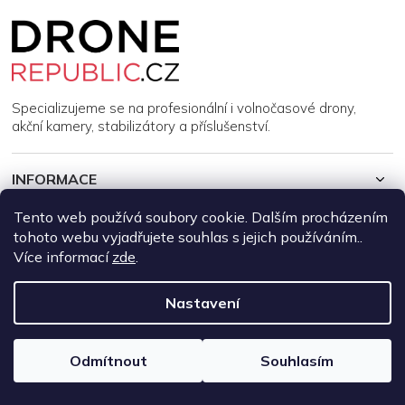
Z
á
p
a
t
í
Specializujeme se na profesionální i volnočasové drony,
akční kamery, stabilizátory a příslušenství.
INFORMACE
Tento web používá soubory cookie. Dalším procházením
MŮJ ÚČET
tohoto webu vyjadřujete souhlas s jejich používáním..
Více informací
zde
.
Copyright 2026
DroneRepublic.cz
. Všechna práva vyhrazena.
Upravit nastavení cookies
Nastavení
Vytvořil Shoptet
Odmítnout
Souhlasím