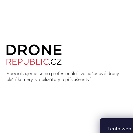
Z
á
p
a
t
í
Specializujeme se na profesionální i volnočasové drony,
akční kamery, stabilizátory a příslušenství.
Tento web p