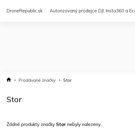
Přejít
na
DroneRepublic.sk
Autorizovaný prodejce DJI, Insta360 a E
obsah
Prodávané značky
Stor
Stor
Žádné produkty značky
Stor
nebyly nalezeny...