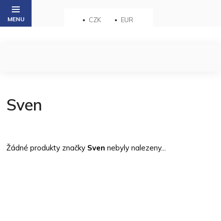
Přejít
na
CZK
EUR
obsah
Sven
Žádné produkty značky
Sven
nebyly nalezeny...