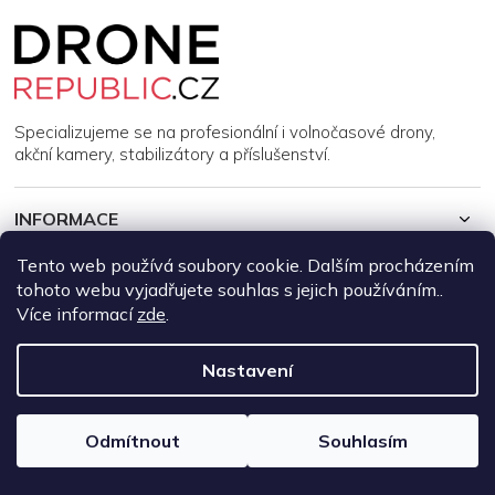
Z
á
p
a
t
í
Specializujeme se na profesionální i volnočasové drony,
akční kamery, stabilizátory a příslušenství.
INFORMACE
Tento web používá soubory cookie. Dalším procházením
MŮJ ÚČET
tohoto webu vyjadřujete souhlas s jejich používáním..
Více informací
zde
.
Copyright 2026
DroneRepublic.cz
. Všechna práva vyhrazena.
Upravit nastavení cookies
Nastavení
Vytvořil Shoptet
Odmítnout
Souhlasím