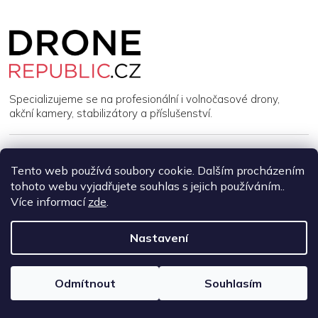
Z
á
p
a
t
í
Specializujeme se na profesionální i volnočasové drony,
akční kamery, stabilizátory a příslušenství.
INFORMACE
Tento web používá soubory cookie. Dalším procházením
tohoto webu vyjadřujete souhlas s jejich používáním..
MŮJ ÚČET
Více informací
zde
.
Nastavení
Copyright 2026
DroneRepublic.cz
. Všechna práva vyhrazena.
Upravit nastavení cookies
Vytvořil Shoptet
Odmítnout
Souhlasím