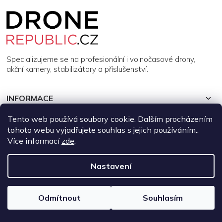
Z
á
p
a
t
í
Specializujeme se na profesionální i volnočasové drony,
akční kamery, stabilizátory a příslušenství.
INFORMACE
Tento web používá soubory cookie. Dalším procházením
MŮJ ÚČET
tohoto webu vyjadřujete souhlas s jejich používáním..
Více informací
zde
.
Copyright 2026
DroneRepublic.cz
. Všechna práva vyhrazena.
Upravit nastavení cookies
Nastavení
Vytvořil Shoptet
Odmítnout
Souhlasím