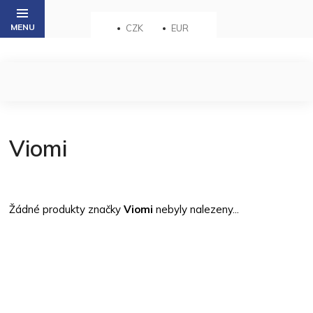
Přejít
na
CZK
EUR
obsah
Viomi
Žádné produkty značky
Viomi
nebyly nalezeny...