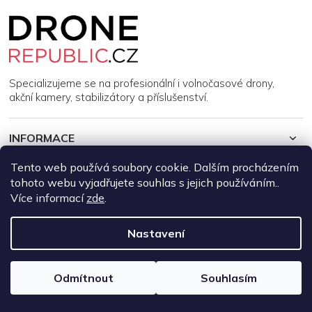
Z
á
p
a
t
í
Specializujeme se na profesionální i volnočasové drony,
akční kamery, stabilizátory a příslušenství.
INFORMACE
Tento web používá soubory cookie. Dalším procházením
MŮJ ÚČET
tohoto webu vyjadřujete souhlas s jejich používáním..
Více informací
zde
.
Copyright 2026
DroneRepublic.cz
. Všechna práva vyhrazena.
Upravit nastavení cookies
Nastavení
Vytvořil Shoptet
Odmítnout
Souhlasím