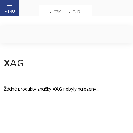
Přejít
na
CZK
EUR
obsah
XAG
Žádné produkty značky
XAG
nebyly nalezeny...