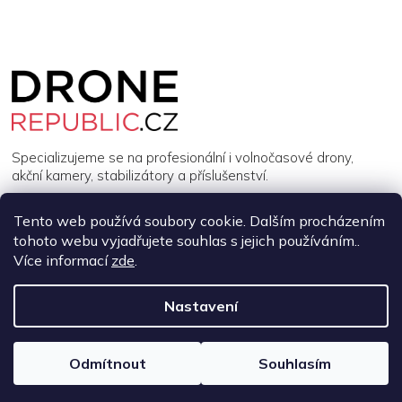
c
í
p
Z
r
á
v
p
k
a
y
v
t
ý
í
Specializujeme se na profesionální i volnočasové drony,
p
akční kamery, stabilizátory a příslušenství.
i
s
u
Tento web používá soubory cookie. Dalším procházením
INFORMACE
tohoto webu vyjadřujete souhlas s jejich používáním..
Více informací
zde
.
MŮJ ÚČET
Nastavení
Copyright 2026
DroneRepublic.cz
. Všechna práva vyhrazena.
Upravit nastavení cookies
Odmítnout
Souhlasím
Vytvořil Shoptet