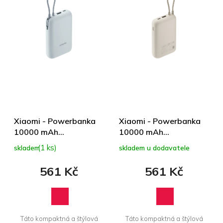
í
p
p
i
r
s
o
p
d
r
u
o
k
d
t
u
ů
k
t
ů
Xiaomi - Powerbanka
Xiaomi - Powerbanka
10000 mAh
10000 mAh
(Integrovaný kábel) Ice
(Integrovaný kábel) Tan
(1 ks)
skladem
skladem u dodavatele
Blue GL
GL
561 Kč
561 Kč
Táto kompaktná a štýlová
Táto kompaktná a štýlová