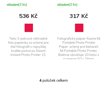
papier
(3 ks)
(3 ks)
skladem
skladem
536 Kč
317 Kč
Tieto 3-palcové náhradné
Fotografický papier Xiaomi Mi
foto papieriky sú určené pre
Portable Photo Printer
tlač fotografií v najvyššej
Paper, určený pre tlačiareň
kvalite pomocou Xiaomi
Mi Portable Photo Printer.
Instant Photo Printer 1S.
Balenie obsahuje 20 listov s
rozmermi 50 × 76mm.
4
položek celkem
O
v
l
á
d
a