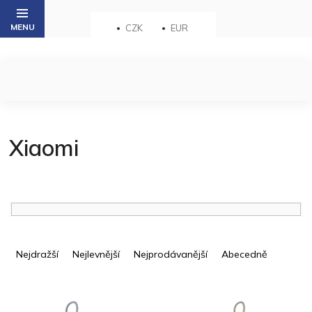
Přejít
na
CZK
EUR
obsah
Xiaomi
Ř
a
Nejdražší
Nejlevnější
Nejprodávanější
Abecedně
z
e
V
n
ý