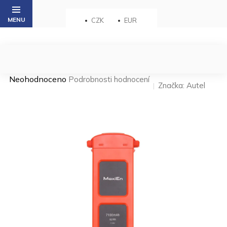
Přejít
na
CZK
EUR
obsah
Průměrné
Neohodnoceno
Podrobnosti hodnocení
Značka:
Autel
hodnocení
produktu
je
0,0
z 5
hvězdiček.