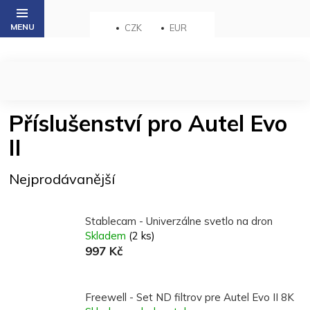
Přejít
na
CZK
EUR
obsah
Příslušenství pro Autel Evo
II
Nejprodávanější
Stablecam - Univerzálne svetlo na dron
Skladem
(2 ks)
997 Kč
Freewell - Set ND filtrov pre Autel Evo II 8K