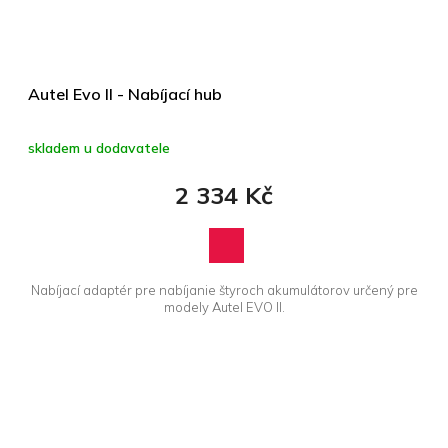
Autel Evo II - Nabíjací hub
skladem u dodavatele
2 334 Kč
Nabíjací adaptér pre nabíjanie štyroch akumulátorov určený pre
modely Autel EVO II.