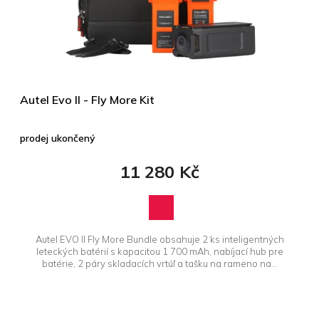
r
t
o
ů
d
u
k
t
ů
Autel Evo II - Fly More Kit
prodej ukončený
11 280 Kč
Autel EVO II Fly More Bundle obsahuje 2 ks inteligentných
leteckých batérií s kapacitou 1 700 mAh, nabíjací hub pre
batérie, 2 páry skladacích vrtúľ a tašku na rameno na...