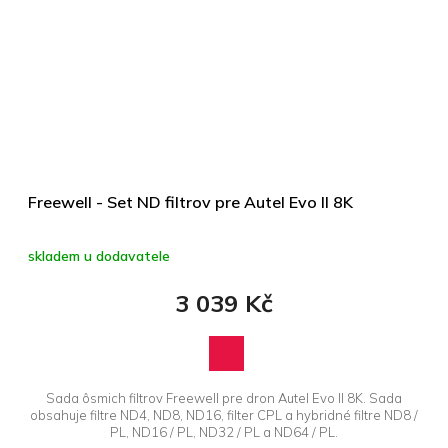
Freewell - Set ND filtrov pre Autel Evo II 8K
skladem u dodavatele
3 039 Kč
Sada ôsmich filtrov Freewell pre dron Autel Evo II 8K. Sada
obsahuje filtre ND4, ND8, ND16, filter CPL a hybridné filtre ND8 /
PL, ND16 / PL, ND32 / PL a ND64 / PL.