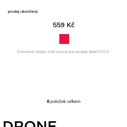
prodej ukončený
559 Kč
Ochranné oblúky vrtúľ určené pre modely Autel EVO II.
8
položek celkem
O
v
l
Z
á
á
d