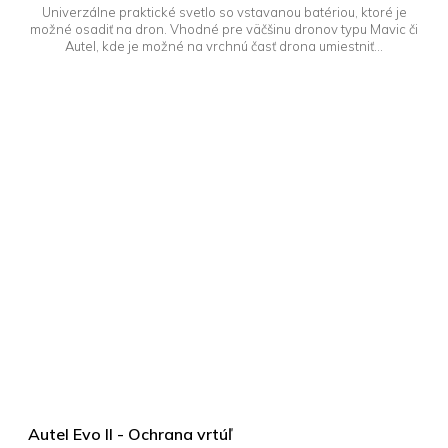
Univerzálne praktické svetlo so vstavanou batériou, ktoré je
možné osadiť na dron. Vhodné pre väčšinu dronov typu Mavic či
Autel, kde je možné na vrchnú časť drona umiestniť...
Autel Evo II - Ochrana vrtúľ