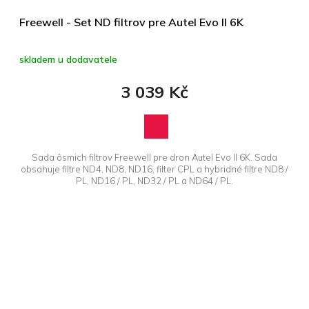
Freewell - Set ND filtrov pre Autel Evo II 6K
skladem u dodavatele
3 039 Kč
Sada ôsmich filtrov Freewell pre dron Autel Evo II 6K. Sada
obsahuje filtre ND4, ND8, ND16, filter CPL a hybridné filtre ND8 /
PL, ND16 / PL, ND32 / PL a ND64 / PL.