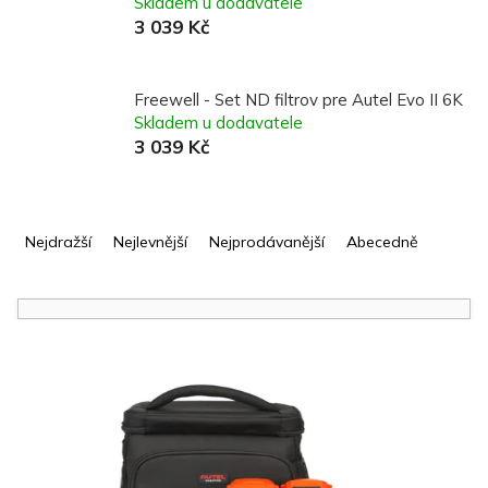
Skladem u dodavatele
3 039 Kč
Freewell - Set ND filtrov pre Autel Evo II 6K
Skladem u dodavatele
3 039 Kč
Ř
a
Nejdražší
Nejlevnější
Nejprodávanější
Abecedně
z
e
n
í
V
p
ý
r
p
o
i
d
s
u
p
k