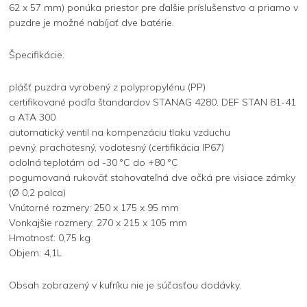
62 x 57 mm) ponúka priestor pre ďalšie príslušenstvo a priamo v
puzdre je možné nabíjať dve batérie.
Špecifikácie:
plášť puzdra vyrobený z polypropylénu (PP)
certifikované podľa štandardov STANAG 4280, DEF STAN 81-41
a ATA 300
automatický ventil na kompenzáciu tlaku vzduchu
pevný, prachotesný, vodotesný (certifikácia IP67)
odolná teplotám od -30 °C do +80 °C
pogumovaná rukoväť stohovateľná dve očká pre visiace zámky
(Ø 0,2 palca)
Vnútorné rozmery: 250 x 175 x 95 mm
Vonkajšie rozmery: 270 x 215 x 105 mm
Hmotnosť: 0,75 kg
Objem: 4,1L
Obsah zobrazený v kufríku nie je súčasťou dodávky.