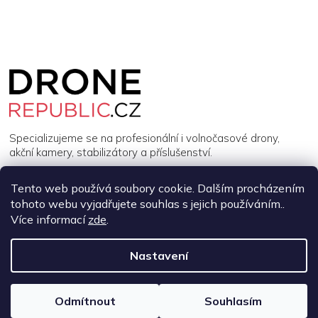
Z
á
p
a
t
í
Specializujeme se na profesionální i volnočasové drony,
akční kamery, stabilizátory a příslušenství.
Tento web používá soubory cookie. Dalším procházením
INFORMACE
tohoto webu vyjadřujete souhlas s jejich používáním..
Více informací
zde
.
MŮJ ÚČET
Nastavení
Copyright 2026
DroneRepublic.cz
. Všechna práva vyhrazena.
Upravit nastavení cookies
Odmítnout
Souhlasím
Vytvořil Shoptet