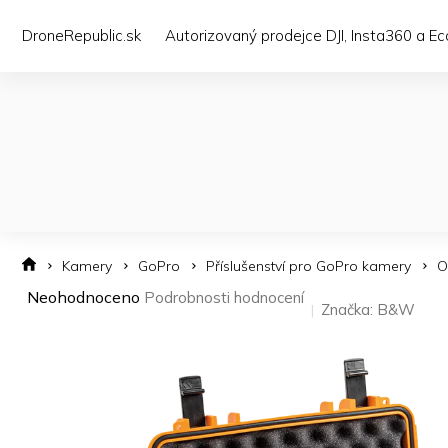
Přejít
na
DroneRepublic.sk
Autorizovaný prodejce DJI, Insta360 a E
obsah
Kamery
GoPro
Příslušenství pro GoPro kamery
O
Průměrné
Neohodnoceno
Podrobnosti hodnocení
Značka:
B&W
hodnocení
produktu
je
0,0
z 5
hvězdiček.