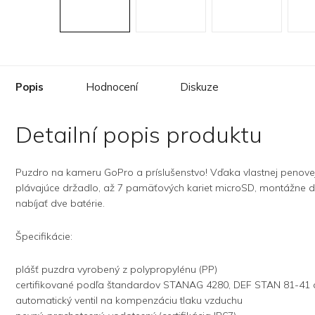
Popis
Hodnocení
Diskuze
Detailní popis produktu
Puzdro na kameru GoPro a príslušenstvo! Vďaka vlastnej penovej v
plávajúce držadlo, až 7 pamäťových kariet microSD, montážne dr
nabíjať dve batérie.
Špecifikácie:
plášť puzdra vyrobený z polypropylénu (PP)
certifikované podľa štandardov STANAG 4280, DEF STAN 81-41
automatický ventil na kompenzáciu tlaku vzduchu