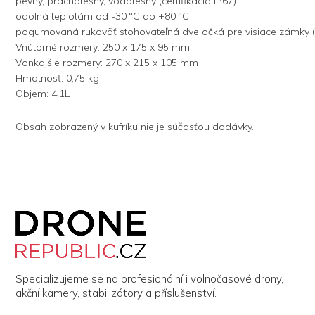
pevný, prachotesný, vodotesný (certifikácia IP67)
odolná teplotám od -30 °C do +80 °C
pogumovaná rukoväť stohovateľná dve očká pre visiace zámky (
Vnútorné rozmery: 250 x 175 x 95 mm
Vonkajšie rozmery: 270 x 215 x 105 mm
Hmotnosť: 0,75 kg
Objem: 4,1L
Obsah zobrazený v kufríku nie je súčasťou dodávky.
Z
á
p
a
t
í
Specializujeme se na profesionální i volnočasové drony,
akční kamery, stabilizátory a příslušenství.