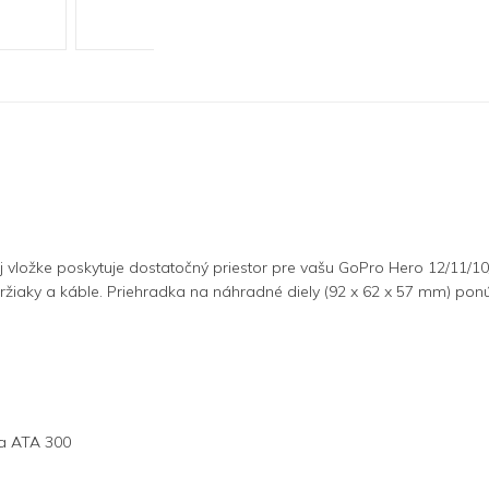
ložke poskytuje dostatočný priestor pre vašu GoPro Hero 12/11/10/9 
žiaky a káble. Priehradka na náhradné diely (92 x 62 x 57 mm) ponúk
 a ATA 300