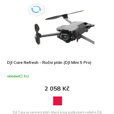
DJI Care Refresh - Roční plán (DJI Mini 5 Pro)
(1 ks)
skladem
2 058 Kč
DJI Care je servisní plán, který kryje poškození vašeho DJI