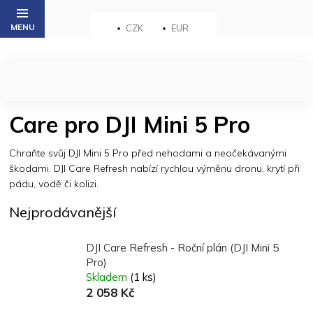
Přejít
na
CZK
EUR
obsah
Care pro DJI Mini 5 Pro
Chraňte svůj DJI Mini 5 Pro před nehodami a neočekávanými
škodami. DJI Care Refresh nabízí rychlou výměnu dronu, krytí při
pádu, vodě či kolizi.
Nejprodávanější
DJI Care Refresh - Roční plán (DJI Mini 5
Pro)
Skladem
(1 ks)
2 058 Kč