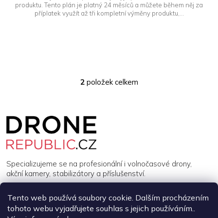
produktu. Tento plán je platný 24 měsíců a můžete během něj za
příplatek využít až tři kompletní výměny produktu,...
2
položek celkem
O
v
l
Z
á
á
d
p
a
a
c
t
í
í
p
Specializujeme se na profesionální i volnočasové drony,
r
akční kamery, stabilizátory a příslušenství.
v
k
y
Tento web používá soubory cookie. Dalším procházením
INFORMACE
v
tohoto webu vyjadřujete souhlas s jejich používáním..
ý