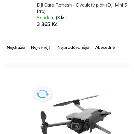
DJI Care Refresh - Dvouletý plán (DJI Mini 5
Pro)
Skladem
(3 ks)
3 365 Kč
Ř
a
Nejdražší
Nejlevnější
Nejprodávanější
Abecedně
z
e
n
í
V
p
ý
r
p
o
i
d
s
u
p
k
r
t
o
ů
d