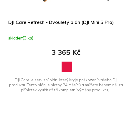
u
k
t
ů
DJI Care Refresh - Dvouletý plán (DJI Mini 5 Pro)
(3 ks)
skladem
3 365 Kč
DJI Care je servisní plán, který kryje poškození vašeho DJI
produktu. Tento plán je platný 24 měsíců a můžete během něj za
příplatek využít až tři kompletní výměny produktu,...