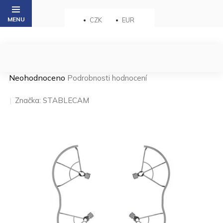
Přejít
na
CZK
EUR
obsah
Průměrné
Neohodnoceno
Podrobnosti hodnocení
hodnocení
produktu
Značka:
STABLECAM
je
0,0
z 5
hvězdiček.