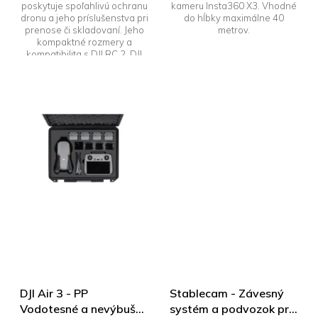
poskytuje spoľahlivú ochranu
kameru Insta360 X3. Vhodné
dronu a jeho príslušenstva pri
do hĺbky maximálne 40
prenose či skladovaní. Jeho
metrov.
kompaktné rozmery a
kompatibilita s DJI RC 2, DJI
RC-N2 a...
DJI Air 3 - PP
Stablecam - Závesný
Vodotesné a nevýbušné
systém a podvozok pre