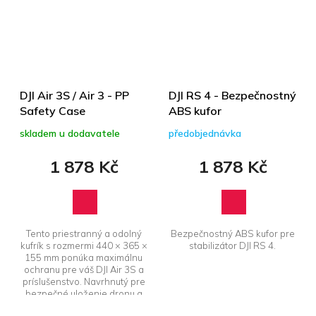
DJI Air 3S / Air 3 - PP
DJI RS 4 - Bezpečnostný
Safety Case
ABS kufor
skladem u dodavatele
předobjednávka
1 878 Kč
1 878 Kč
Tento priestranný a odolný
Bezpečnostný ABS kufor pre
kufrík s rozmermi 440 × 365 ×
stabilizátor DJI RS 4.
155 mm ponúka maximálnu
ochranu pre váš DJI Air 3S a
príslušenstvo. Navrhnutý pre
bezpečné uloženie dronu a
kompatibilný...