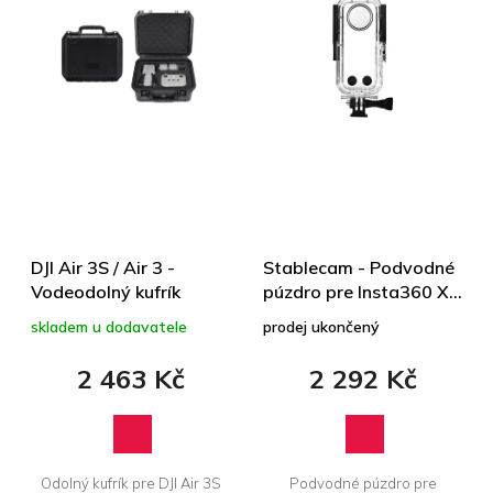
í
p
p
i
r
s
o
p
d
r
u
o
k
d
t
u
ů
k
t
ů
DJI Air 3S / Air 3 -
Stablecam - Podvodné
Vodeodolný kufrík
púzdro pre Insta360 X3
(40 m)
skladem u dodavatele
prodej ukončený
2 463 Kč
2 292 Kč
Odolný kufrík pre DJI Air 3S
Podvodné púzdro pre