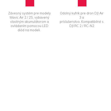
Závesný systém pre modely
Odolný kufrík pre dron DJI Air
Mavic Air 2 / 2S, vybavený
3 a
vlastným akumulátorom a
príslušenstvo. Kompatibilné s
ovládaním pomocou LED
DJI RC 2 / RC-N2
diód na modeli.