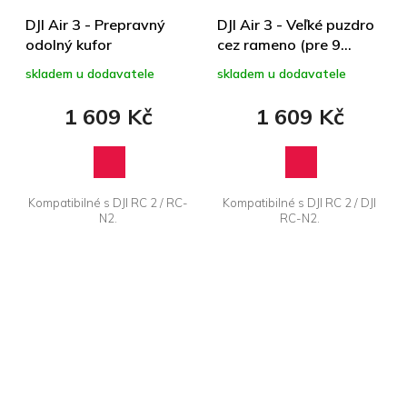
DJI Air 3 - Prepravný
DJI Air 3 - Veľké puzdro
odolný kufor
cez rameno (pre 9
batérii)
skladem u dodavatele
skladem u dodavatele
1 609 Kč
1 609 Kč
Kompatibilné s DJI RC 2 / RC-
Kompatibilné s DJI RC 2 / DJI
N2.
RC-N2.