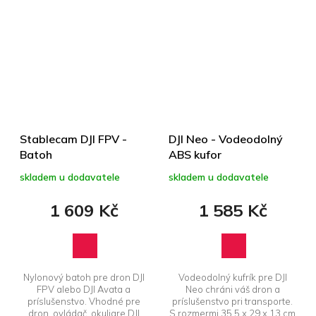
Stablecam DJI FPV -
DJI Neo - Vodeodolný
Batoh
ABS kufor
skladem u dodavatele
skladem u dodavatele
1 609 Kč
1 585 Kč
Nylonový batoh pre dron DJI
Vodeodolný kufrík pre DJI
FPV alebo DJI Avata a
Neo chráni váš dron a
príslušenstvo. Vhodné pre
príslušenstvo pri transporte.
dron, ovládač, okuliare DJI
S rozmermi 35,5 x 29 x 13 cm