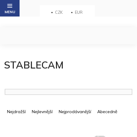
Přejít
na
CZK
EUR
obsah
STABLECAM
Ř
a
Nejdražší
Nejlevnější
Nejprodávanější
Abecedně
z
e
V
n
ý