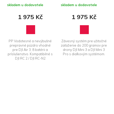
prepravné púzdro
Mini 3 / Mini 3 Pro
skladem u dodavatele
skladem u dodavatele
1 975 Kč
1 975 Kč
PP Vodotesné a nevýbušné
Závesný systém pre užitočné
prepravné púzdro vhodné
zaťaženie do 200 gramov pre
pre DJI Air 3, 8 batérii a
drony DJI Mini 3 a DJI Mini 3
príslušenstvo. Kompatibilné s
Pro s diaľkovým systémom.
DJI RC 2 / DJI RC-N2