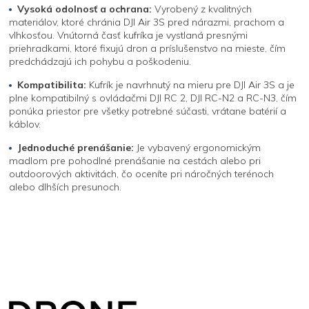
Vysoká odolnosť a ochrana:
Vyrobený z kvalitných
materiálov, ktoré chránia DJI Air 3S pred nárazmi, prachom a
vlhkosťou. Vnútorná časť kufríka je vystlaná presnými
priehradkami, ktoré fixujú dron a príslušenstvo na mieste, čím
predchádzajú ich pohybu a poškodeniu.
Kompatibilita:
Kufrík je navrhnutý na mieru pre DJI Air 3S a je
plne kompatibilný s ovládačmi DJI RC 2, DJI RC-N2 a RC-N3, čím
ponúka priestor pre všetky potrebné súčasti, vrátane batérií a
káblov.
Jednoduché prenášanie:
Je vybavený ergonomickým
madlom pre pohodlné prenášanie na cestách alebo pri
outdoorových aktivitách, čo oceníte pri náročných terénoch
alebo dlhších presunoch.
Z
á