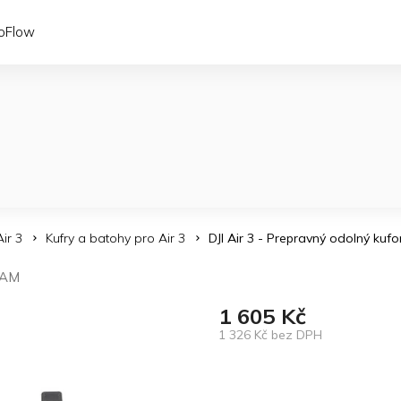
coFlow
Air 3
Kufry a batohy pro Air 3
DJI Air 3 - Prepravný odolný kufo
CAM
1 605 Kč
1 326 Kč bez DPH
Měrná
cena: