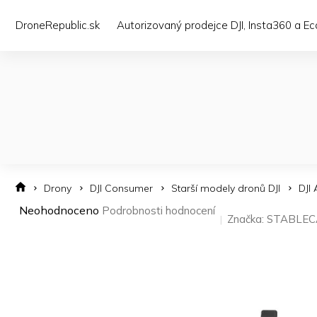
Přejít
na
DroneRepublic.sk
Autorizovaný prodejce DJI, Insta360 a E
obsah
Drony
DJI Consumer
Starší modely dronů DJI
DJI 
Průměrné
Neohodnoceno
Podrobnosti hodnocení
Značka:
STABLE
hodnocení
produktu
je
0,0
z 5
hvězdiček.