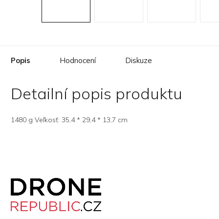
Popis
Hodnocení
Diskuze
Detailní popis produktu
1480 g Veľkosť: 35,4 * 29,4 * 13,7 cm
Z
á
p
a
t
í