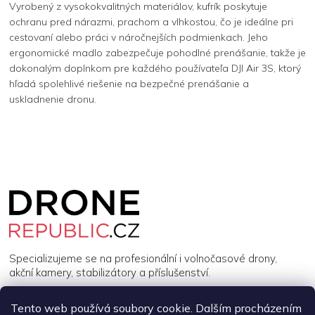
Vyrobený z vysokokvalitných materiálov, kufrík poskytuje
ochranu pred nárazmi, prachom a vlhkostou, čo je ideálne pri
cestovaní alebo práci v náročnejších podmienkach. Jeho
ergonomické madlo zabezpečuje pohodlné prenášanie, takže je
dokonalým doplnkom pre každého používateľa DJI Air 3S, ktorý
hľadá spolehlivé riešenie na bezpečné prenášanie a
uskladnenie dronu.
Z
á
p
a
t
í
Specializujeme se na profesionální i volnočasové drony,
akční kamery, stabilizátory a příslušenství.
Tento web používá soubory cookie. Dalším procházením
INFORMACE