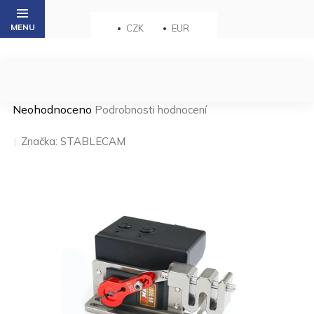
Přejít
na
CZK
EUR
obsah
Průměrné
Neohodnoceno
Podrobnosti hodnocení
hodnocení
produktu
Značka:
STABLECAM
je
0,0
z 5
hvězdiček.