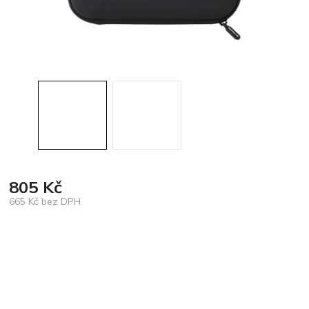
805 Kč
665 Kč bez DPH
Měrná
cena: