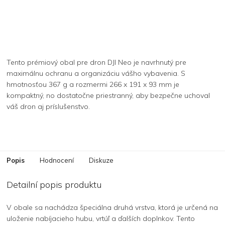
Tento prémiový obal pre dron DJI Neo je navrhnutý pre
maximálnu ochranu a organizáciu vášho vybavenia. S
hmotnosťou 367 g a rozmermi 266 x 191 x 93 mm je
kompaktný, no dostatočne priestranný, aby bezpečne uchoval
váš dron aj príslušenstvo.
Popis
Hodnocení
Diskuze
Detailní popis produktu
V obale sa nachádza špeciálna druhá vrstva, ktorá je určená na
uloženie nabíjacieho hubu, vrtúľ a ďalších doplnkov. Tento