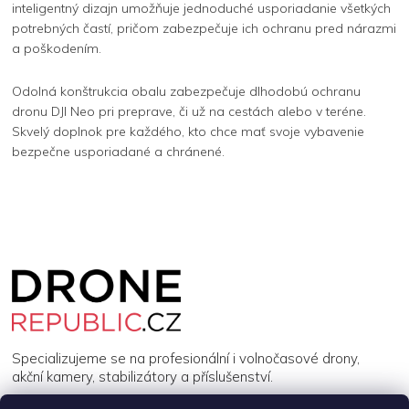
inteligentný dizajn umožňuje jednoduché usporiadanie všetkých
potrebných častí, pričom zabezpečuje ich ochranu pred nárazmi
a poškodením.
Odolná konštrukcia obalu zabezpečuje dlhodobú ochranu
dronu DJI Neo pri preprave, či už na cestách alebo v teréne.
Skvelý doplnok pre každého, kto chce mať svoje vybavenie
bezpečne usporiadané a chránené.
Z
á
p
a
t
í
Specializujeme se na profesionální i volnočasové drony,
akční kamery, stabilizátory a příslušenství.