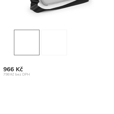
966 Kč
798 Kč bez DPH
Měrná
cena: