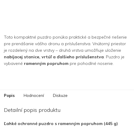
Toto kompaktné puzdro ponúka praktické a bezpečné riešenie
pre prenášanie vášho dronu a príslušenstva. Vnútorný priestor
je rozdelený na dve vrstvy – druhá vrstva umožňuje uloženie
nabíjacej stanice, vrtúľ a ďalšieho príslušenstva
. Puzdro je
vybavené
ramenným popruhom
pre pohodlné nosenie.
Popis
Hodnocení
Diskuze
Detailní popis produktu
Ľahké ochranné puzdro s ramenným popruhom (445 g)