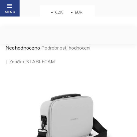
Přejít
na
CZK
EUR
obsah
Průměrné
Neohodnoceno
Podrobnosti hodnocení
hodnocení
produktu
Značka:
STABLECAM
je
0,0
z 5
hvězdiček.