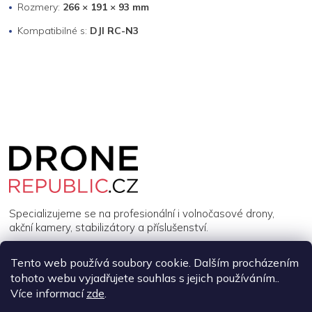
Rozmery:
266 × 191 × 93 mm
Kompatibilné s:
DJI RC-N3
Z
á
p
a
t
í
Specializujeme se na profesionální i volnočasové drony,
akční kamery, stabilizátory a příslušenství.
Tento web používá soubory cookie. Dalším procházením
INFORMACE
tohoto webu vyjadřujete souhlas s jejich používáním..
Více informací
zde
.
MŮJ ÚČET