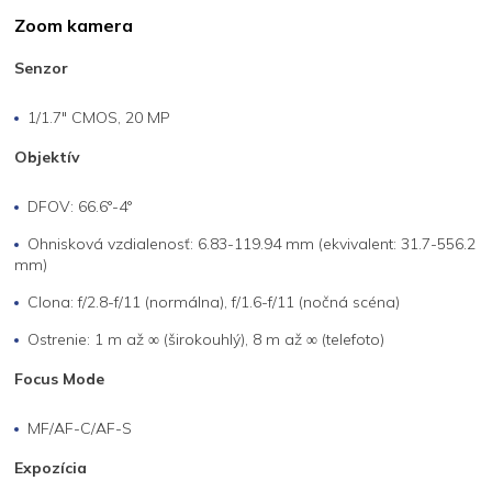
Zoom kamera
Senzor
1/1.7" CMOS, 20 MP
Objektív
DFOV: 66.6°-4°
Ohnisková vzdialenosť: 6.83-119.94 mm (ekvivalent: 31.7-556.2
mm)
Clona: f/2.8-f/11 (normálna), f/1.6-f/11 (nočná scéna)
Ostrenie: 1 m až ∞ (širokouhlý), 8 m až ∞ (telefoto)
Focus Mode
MF/AF-C/AF-S
Expozícia