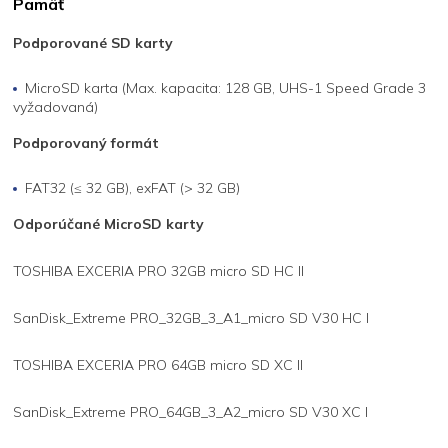
Pamäť
Podporované SD karty
MicroSD karta (Max. kapacita: 128 GB, UHS-1 Speed Grade 3
vyžadovaná)
Podporovaný formát
FAT32 (≤ 32 GB), exFAT (> 32 GB)
Odporúčané MicroSD karty
TOSHIBA EXCERIA PRO 32GB micro SD HC II
SanDisk_Extreme PRO_32GB_3_A1_micro SD V30 HC I
TOSHIBA EXCERIA PRO 64GB micro SD XC II
SanDisk_Extreme PRO_64GB_3_A2_micro SD V30 XC I