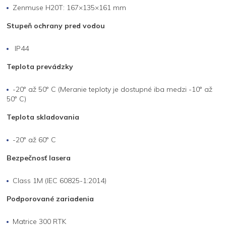
Zenmuse H20T: 167×135×161 mm
Stupeň ochrany pred vodou
IP44
Teplota prevádzky
-20° až 50° C (Meranie teploty je dostupné iba medzi -10° až
50° C)
Teplota skladovania
-20° až 60° C
Bezpečnosť lasera
Class 1M (IEC 60825-1:2014)
Podporované zariadenia
Matrice 300 RTK