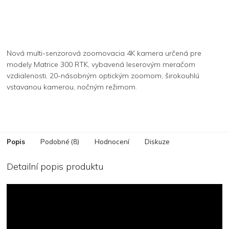
Nová multi-senzorová zoomovacia 4K kamera určená pre
modely Matrice 300 RTK, vybavená leserovým meračom
vzdialenosti, 20-násobným optickým zoomom, širokouhlú
vstavanou kamerou, nočným režimom.
Popis
Podobné (8)
Hodnocení
Diskuze
Detailní popis produktu