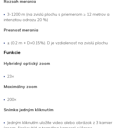
Rozsah merania
3-1200 m (na zvislú plochu s priemerom ≥ 12 metrov a
intenzitou odrazu 20 %)
Presnosť merania
± (0.2 m + D×0.15%). D je vzdialenosť na zvislú plochu
Funkcie
Hybridný optický zoom
23×
Maximálny zoom
200×
Snímka jedným kliknutím
Jedným kliknutím uložíte video alebo obrázok z 3 kamier
(zoom, širokouhlá a termálna kamera) súčasne