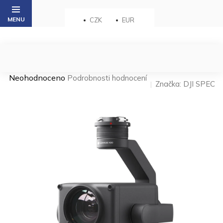
Přejít
na
CZK
EUR
obsah
Průměrné
Neohodnoceno
Podrobnosti hodnocení
Značka:
DJI SPEC
hodnocení
produktu
je
0,0
z 5
hvězdiček.