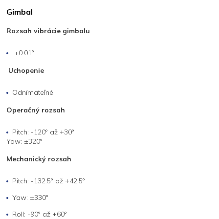
Gimbal
Rozsah vibrácie gimbalu
±0.01°
Uchopenie
Odnímateľné
Operačný rozsah
Pitch: -120° až +30°
Yaw: ±320°
Mechanický rozsah
Pitch: -132.5° až +42.5°
Yaw: ±330°
Roll: -90° až +60°