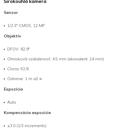
Širokouhlá kamera
Senzor
1/2.3" CMOS, 12 MP
Objektív
DFOV: 82.9°
Ohnisková vzdialenosť: 4.5 mm (ekvivalent: 24 mm)
Clona: f/2.8
Ostrenie: 1 m až ∞
Expozícia
Auto
Kompenzácia expozície
±3.0 (1/3 increments)