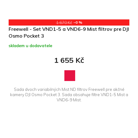
1 670 Kč
–0 %
Freewell - Set VND1-5 a VND6-9 Mist filtrov pre DJI
Osmo Pocket 3
skladem u dodavatele
1 655 Kč
Sada dvoch variabilných Mist ND filtrov Freewell pre akčné
kamery DJI Osmo Pocket 3. Sada obsahuje filtre VND1-5 Mist a
VND6-9 Mist.