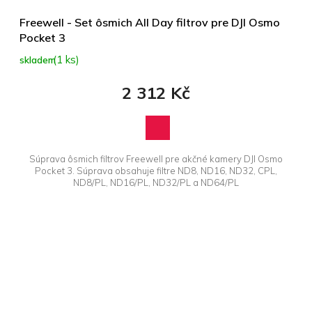
Freewell - Set ôsmich All Day filtrov pre DJI Osmo
Pocket 3
(1 ks)
skladem
2 312 Kč
Súprava ôsmich filtrov Freewell pre akčné kamery DJI Osmo
Pocket 3. Súprava obsahuje filtre ND8, ND16, ND32, CPL,
ND8/PL, ND16/PL, ND32/PL a ND64/PL