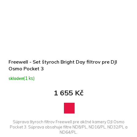
Freewell - Set štyroch Bright Day filtrov pre DJI
Osmo Pocket 3
(1 ks)
skladem
1 655 Kč
Súprava štyroch filtrov Freewell pre akčné kamery DJI Osmo
Pocket 3. Súprava obsahuje filtre ND8/PL, ND16/PL, ND32/PL a
ND64/PL.