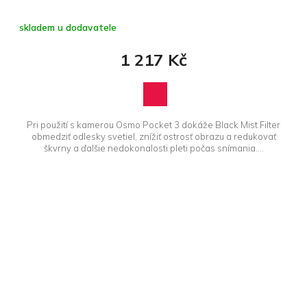
skladem u dodavatele
1 217 Kč
Pri použití s kamerou Osmo Pocket 3 dokáže Black Mist Filter
obmedziť odlesky svetiel, znížiť ostrosť obrazu a redukovať
škvrny a ďalšie nedokonalosti pleti počas snímania....