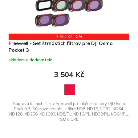
r
t
o
ů
d
u
k
t
3 607 Kč
–2 %
ů
Freewell - Set štrnástich filtrov pre DJI Osmo
Pocket 3
skladem u dodavatele
3 504 Kč
Súprava ôsmich filtrov Freewell pre akčné kamery DJI Osmo
Pocket 3. Súprava obsahuje filtre ND8, ND16, ND32, ND64,
ND128, ND256, ND1000, ND8/PL, ND16/PL, ND32/PL, ND64/PL,
SM a CPL