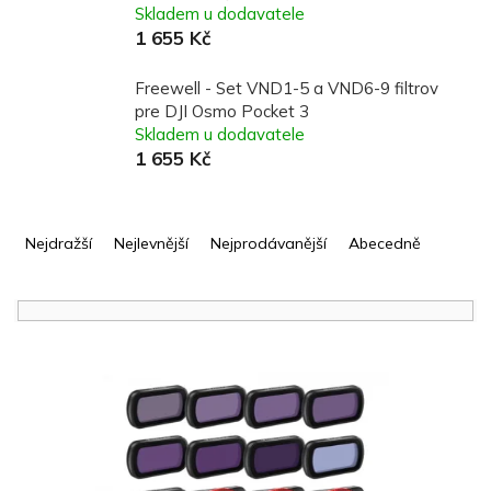
Skladem u dodavatele
1 655 Kč
Freewell - Set VND1-5 a VND6-9 filtrov
pre DJI Osmo Pocket 3
Skladem u dodavatele
1 655 Kč
Ř
a
Nejdražší
Nejlevnější
Nejprodávanější
Abecedně
z
e
n
í
V
p
ý
r
p
o
i
d
s
u
p
k