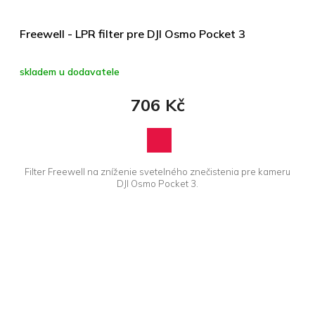
Freewell - LPR filter pre DJI Osmo Pocket 3
skladem u dodavatele
706 Kč
Filter Freewell na zníženie svetelného znečistenia pre kameru
DJI Osmo Pocket 3.