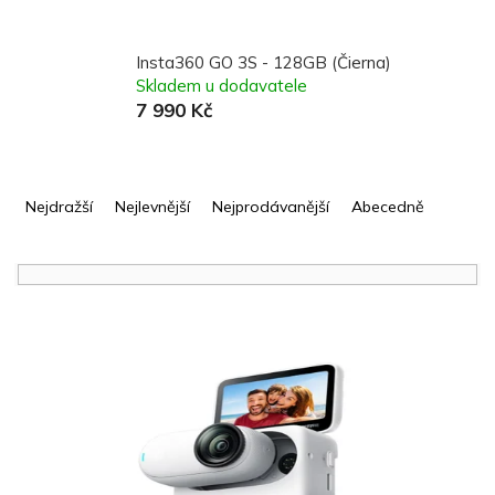
Insta360 GO 3S - 128GB (Čierna)
Skladem u dodavatele
7 990 Kč
Ř
a
Nejdražší
Nejlevnější
Nejprodávanější
Abecedně
z
e
n
í
V
p
ý
r
p
o
i
d
s
u
p
k
r
t
o
ů