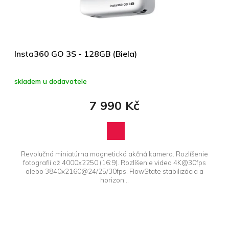
d
u
k
t
ů
Insta360 GO 3S - 128GB (Biela)
skladem u dodavatele
7 990 Kč
Revolučná miniatúrna magnetická akčná kamera. Rozlíšenie
fotografií až 4000x2250 (16:9). Rozlíšenie videa 4K@30fps
alebo 3840x2160@24/25/30fps. FlowState stabilizácia a
horizon...