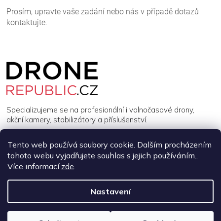
Z
á
p
a
t
í
Specializujeme se na profesionální i volnočasové drony,
akční kamery, stabilizátory a příslušenství.
Tento web používá soubory cookie. Dalším procházením
INFORMACE
tohoto webu vyjadřujete souhlas s jejich používáním..
Více informací
zde
.
MŮJ ÚČET
Nastavení
Copyright 2026
DroneRepublic.cz
. Všechna práva vyhrazena.
Upravit nastavení cookies