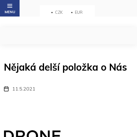
Přejít
na
CZK
EUR
obsah
Nějaká delší položka o Nás
11.5.2021
Z
á