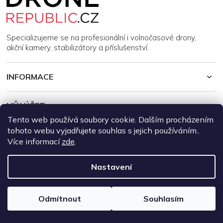
p
a
t
í
Specializujeme se na profesionální i volnočasové drony,
akční kamery, stabilizátory a příslušenství.
INFORMACE
MŮJ ÚČET
Tento web používá soubory cookie. Dalším procházením
tohoto webu vyjadřujete souhlas s jejich používáním..
Copyright 2026
DroneRepublic.cz
. Všechna práva vyhrazena.
Více informací
zde
.
Upravit nastavení cookies
Vytvořil Shoptet
Nastavení
Odmítnout
Souhlasím