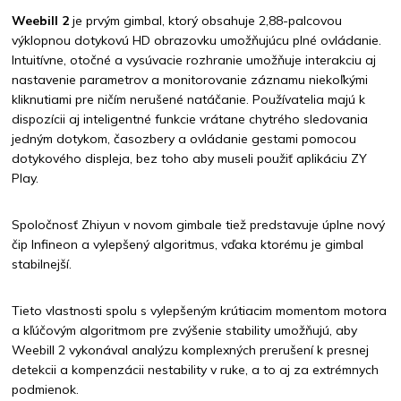
Weebill 2
je prvým gimbal, ktorý obsahuje 2,88-palcovou
výklopnou dotykovú HD obrazovku umožňujúcu plné ovládanie.
Intuitívne, otočné a vysúvacie rozhranie umožňuje interakciu aj
nastavenie parametrov a monitorovanie záznamu niekoľkými
kliknutiami pre ničím nerušené natáčanie. Používatelia majú k
dispozícii aj inteligentné funkcie vrátane chytrého sledovania
jedným dotykom, časozbery a ovládanie gestami pomocou
dotykového displeja, bez toho aby museli použiť aplikáciu ZY
Play.
Spoločnosť Zhiyun v novom gimbale tiež predstavuje úplne nový
čip Infineon a vylepšený algoritmus, vďaka ktorému je gimbal
stabilnejší.
Tieto vlastnosti spolu s vylepšeným krútiacim momentom motora
a kľúčovým algoritmom pre zvýšenie stability umožňujú, aby
Weebill 2 vykonával analýzu komplexných prerušení k presnej
detekcii a kompenzácii nestability v ruke, a to aj za extrémnych
podmienok.