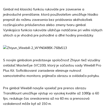
Gimbal má klasickú funkciu rukoväte pre zavesenie a
jednoduché prenášanie, ktorá používateľom umožňuje hladko
prepnúť do režimu zavesenia bez pridávania akéhokoľvek
rozširujúceho príslušenstva alebo zmeny tvaru gimbal.
Vynikajúca funkcia rukoväte uľahčuje natáčanie pri veľmi nízkych
uhloch a je vhodná pre pohodlné a dlhé hodiny prevádzky.
S novým gimbalom predstavuje spoločnosť Zhiyun tiež vizuálny
ovládač MasterEye (VC100), ktorý je súčasťou sady Weebill Pro
Plus Kit. Sofistikované zariadenie eliminuje nutnosť
samostatného monitora, prijímača obrazu a ovládača pohybu.
Pre gimbal Weebill navyše vysielač pre prenos obrazu
TransMount umožňuje výstup vo vysokej kvalite až 1080p a 60
fps, redukuje čas oneskorenia až na 60 ms a prenosová
vzdialenosť môže byť až 150 m.