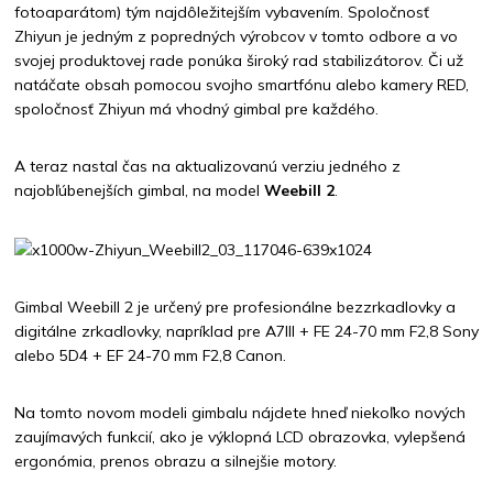
fotoaparátom) tým najdôležitejším vybavením. Spoločnosť
Zhiyun je jedným z popredných výrobcov v tomto odbore a vo
svojej produktovej rade ponúka široký rad stabilizátorov. Či už
natáčate obsah pomocou svojho smartfónu alebo kamery RED,
spoločnosť Zhiyun má vhodný gimbal pre každého.
A teraz nastal čas na aktualizovanú verziu jedného z
najobľúbenejších gimbal, na model
Weebill 2
.
Gimbal Weebill 2 je určený pre profesionálne bezzrkadlovky a
digitálne zrkadlovky, napríklad pre A7III + FE 24-70 mm F2,8 Sony
alebo 5D4 + EF 24-70 mm F2,8 Canon.
Na tomto novom modeli gimbalu nájdete hneď niekoľko nových
zaujímavých funkcií, ako je výklopná LCD obrazovka, vylepšená
ergonómia, prenos obrazu a silnejšie motory.