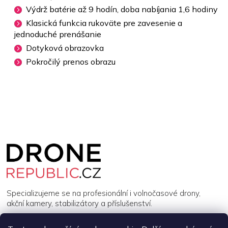
Výdrž batérie až 9 hodín, doba nabíjania 1,6 hodiny
Klasická funkcia rukoväte pre zavesenie a
jednoduché prenášanie
Dotyková obrazovka
Pokročilý prenos obrazu
Z
á
p
a
t
í
Specializujeme se na profesionální i volnočasové drony,
akční kamery, stabilizátory a příslušenství.