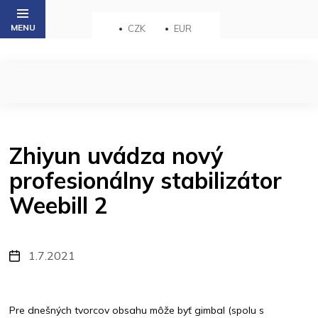
Přejít
na
CZK
EUR
obsah
Zhiyun uvádza nový
profesionálny stabilizátor
Weebill 2
1.7.2021
Pre dnešných tvorcov obsahu môže byť gimbal (spolu s