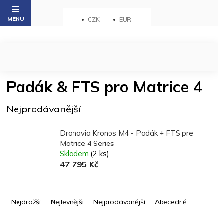
Přejít
na
CZK
EUR
obsah
Padák & FTS pro Matrice 4
Nejprodávanější
Dronavia Kronos M4 - Padák + FTS pre
Matrice 4 Series
Skladem
(2 ks)
47 795 Kč
Ř
a
Nejdražší
Nejlevnější
Nejprodávanější
Abecedně
z