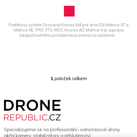
Padákový systém Dronavia Kronos M4 pre dron DJI Matrice 4T a
Matrice 4E. PRS-FTS-MOC Kronos AD Matrice 4 je súprava
bezpečnostného príslušenstva určená na zaistenie...
1
položek celkem
O
v
l
Z
á
á
d
p
a
a
c
t
í
í
p
Specializujeme se na profesionální i volnočasové drony,
r
akční kamery, stabilizátory a příslušenství.